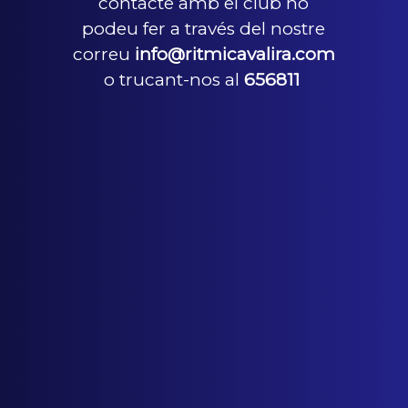
contacte amb el club ho
podeu fer a través del nostre
correu
info@ritmicavalira.com
o trucant-nos al
656811