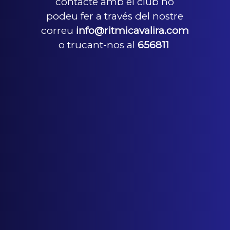
contacte amb el club ho
podeu fer a través del nostre
correu
info@ritmicavalira.com
o trucant-nos al
656811