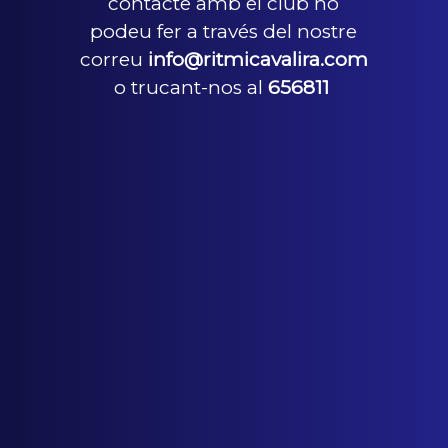
contacte amb el club ho
podeu fer a través del nostre
correu
info@ritmicavalira.com
o trucant-nos al
656811