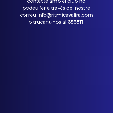
contacte amb el club ho
podeu fer a través del nostre
correu
info@ritmicavalira.com
o trucant-nos al
656811